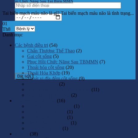
Phục Hồi Chức Năng Sau Tai Biến MMN
Tai biến mạch máu não là gì? Tai biến mạch máu não là tình trạng...
01
Th8
Danh mục
Các bệnh điều trị
(54)
Chấn Thương Thể Thao
(2)
Gai cột sống
(5)
Phục Hồi Chức Năng Sau TBMMN
(7)
Thoái hóa cột sống
(20)
Thoái Hóa Khớp
(19)
Thoát vị đĩa đệm cột sống
(9)
Trượt Đốt Sống
(2)
Vật Lý Trị Liệu Sau Phẫu Thuật
(11)
Viêm Cứng Khớp Vai
(2)
Phương pháp điểu trị
(16)
Châm Cứu-Bấm Huyệt
(1)
Điện Xung Trị Liệu
(1)
Kéo Giãn Cột Sống
(1)
Sáp PaRaFin Trị Liệu
(1)
Siêu Âm Trị Liệu
(1)
Tin tức
(38)