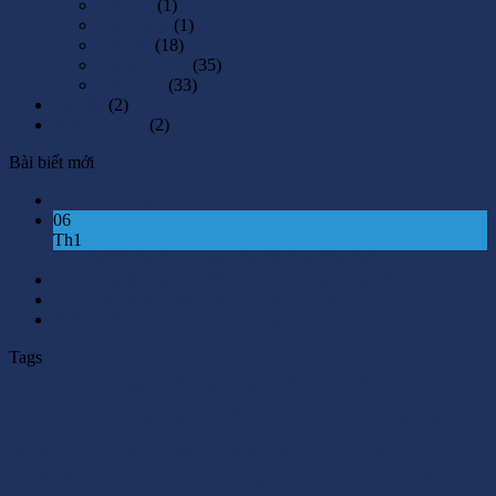
Bệnh lý
(1)
Cẩm nang
(1)
Điều trị
(18)
Tin sức khỏe
(35)
Tin y học
(33)
Tư vấn
(2)
Vật lý trị liệu
(2)
Bài biết mới
Vật Lý Trị Liệu Bình Chánh
06
Th1
Địa Chỉ Chữa Đau Lưng Uy Tín Tại Tân Phú
Chữa Thoái Hóa Cột Sống Uy Tín Quận Tân Phú
Điều Trị Thần Kinh Tọa Uy Tín Tại Tân PHú
Điều trị thoát vị đĩa đệm uy tín tại quận tân phú
Tags
chữa thoái
chuyên trị đau cổ vai gáy
(10)
hóa cột sống bình tân
(14)
chữa thoát vị đĩa
đệm
(9)
chữa thoát vị đĩa đệm bình tân
(10)
chữa thoát vị đĩa đệm quận bình tân
(9)
chữa