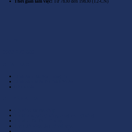
Thời gian làm việc:
Từ 7h30 đến 19h30 (T2-CN)
Hotline:
0966 276 889
CHÍNH SÁCH
Chính Sách Bảo Mật Thông Tin
Chính Sách Miễn Trừ Trách Nhiệm
Điều Khoản
CHUYÊN KHOA
Cột sống-xương khớp
Thoái hóa, gai cột sống, cong vẹo cột sống
Thoát vị đĩa đệm cột sống
Trượt đốt sống, đau cổ vai lưng
Thoái hóa khớp, Viêm đau các khớp.