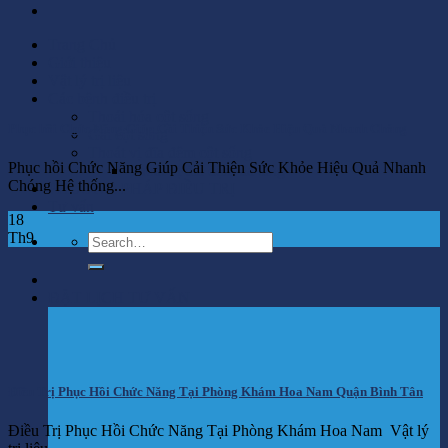
Trang Chủ
Giới thiệu
Vật lý trị liệu
Các bệnh điều trị
Thoái hóa cột sống
Phục hồi Chức Năng Giúp Cải Thiện Sức Khỏe Hiệu Quả Nhanh Chóng
Gai cột sống
Thoát vị đĩa đệm cột sống
Phục hồi Chức Năng Giúp Cải Thiện Sức Khỏe Hiệu Quả Nhanh
Thoát vị đĩa đệm đa tầng
Chóng Hệ thống...
PHƯƠNG PHÁP ĐIỀU TRỊ
Tư vấn
18
Th9
ĐẶT LỊCH TƯ VẤN
Điều Trị Phục Hồi Chức Năng Tại Phòng Khám Hoa Nam Quận Bình Tân
Điều Trị Phục Hồi Chức Năng Tại Phòng Khám Hoa Nam Vật lý