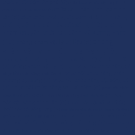
thoát vị đĩa đệm tân phú
(6)
chữa thoát vị đĩa đệm uy tín
(4)
chữa đau thần kinh tọa bình
chữa thần kinh tọa bình tân
(3)
Phòng
tân
(8)
cách chữa thoát vị đĩa đệm l4 l5
(7)
chống bệnh thoái hóa cột sống
(10)
phòng
khám chuyên chữa các bệnh về xương khớp
phòng
(10)
phòng khám vật lý trị liệu
(8)
khám vật lý trị liệu Hoa Nam
(18)
phòng khám vật lý trị liệu Hoa Nam Quận Bình Tân
(7)
phòng khám vật lý trị liệu phục hồi chức năng
(7)
phục hồi chức năng chấn
phục hồi chức năng bình tân
(4)
thương cột sống
(7)
phục hồi chức năng cột sống cổ
phục hồi chức năng sau tai biến
(8)
(7)
phục hồi chức
thoái
năng thoái hóa khớ
(4)
phục hồi chức năng thoái hóa khớp
(3)
hóa cột sống bình tân
(8)
thoái hóa cột sống cổ
(6)
thoái hóa cột sống lưng
(5)
thoái hóa cột sống tân phú
(2)
thoát vị đĩa đệm
(2)
thoát vị đĩa đệm cột sống cổ
thoát vị đĩa đệm bình tân
(4)
(7)
thoát vị đĩa đệm cột sống thắt lưng
(7)
thoát vị đĩa đệm
Triệu
thái hóa cột sống cổ
(4)
thái hóa cột sống lưng
(4)
tân phú
(3)