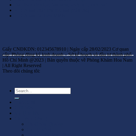
Đau thần kinh tọa, đau lưng, khớp gối, khớp vai
PHCN sau chấn thương, sau phẫu thuật
PHCN sau Tai biến MMN
Giấy CNĐKDN: 012345678910 | Ngày cấp 28/02/2023 Cơ quan
cấp: Phòng đăng ký kinh doanh – Sở kế hoạch và đầu tư thành phố
Hồ Chí Minh @2023 | Bản quyền thuộc về Phòng Khám Hoa Nam
| All Right Reserved
Theo dõi chúng tôi:
Trang Chủ
Giới thiệu
Vật lý trị liệu
Các bệnh điều trị
Thoái hóa cột sống
Gai cột sống
Thoát vị đĩa đệm cột sống