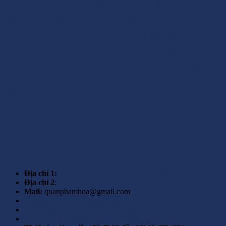
chứng của thoái hóa cột sống
(10)
vật
trượt đốt sống
(2)
vật lý trị liệu bình tân
(21)
lý trị liệu
(5)
vật lý trị
vật lý trị liệu quận Bình Tân
(10)
liệu tân phú
(14)
Điều trị thoái hóa cột sống
(10)
điều trị thoát vị đĩa đệm
(7)
địa chỉ
điện xung trị liệu
(3)
địa chỉ phòng khám vật lý trị liệu
chữa thoát vị đĩa đệm
(4)
(7)
địa chỉ vật lý trị liệu
(6)
PHÒNG KHÁM
VẬT LÝ TRỊ LIỆU HOA NAM
Công ty TNHH H&QN Vật Lý Trị Liệu Hoa Nam
Địa chỉ 1:
1753 Tỉnh lộ 10, Tân Tạo A, Bình Tân, TP.HCM
Địa chỉ 2
:
342 Độc lập, Tân Qúy, Tân Phú, TPHCM
Mail:
quanphamhoa@gmail.com
Facebook
Phòng Khám Hoa Nam
Youtobe:
Vật Lý Trị Liệu Hoa Nam
Tiktok:
Vật Lý Trị Liệu Hoa Nam