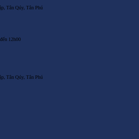
ập, Tân Qúy, Tân Phú
 đến 12h00
ập, Tân Qúy, Tân Phú