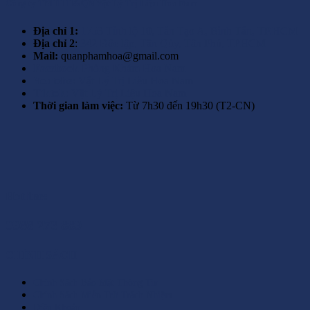
Công ty TNHH H&QN Vật Lý Trị Liệu Hoa Nam
Địa chỉ 1:
1753 Tỉnh lộ 10, Tân Tạo A, Bình Tân, TP.HCM
Địa chỉ 2
:
342 Độc lập, Tân Qúy, Tân Phú, TPHCM
Mail:
quanphamhoa@gmail.com
Facebook
Phòng Khám Hoa Nam
Youtobe:
Vật Lý Trị Liệu Hoa Nam
Tiktok:
Vật Lý Trị Liệu Hoa Nam
Thời gian làm việc:
Từ 7h30 đến 19h30 (T2-CN)
Hotline:
0966 276 889
CHÍNH SÁCH
Chính Sách Bảo Mật Thông Tin
Chính Sách Miễn Trừ Trách Nhiệm
Điều Khoản