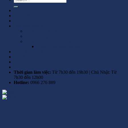
Trang Chủ
Giới thiệu
Vật lý trị liệu
Các bệnh điều trị
Thoái hóa cột sống
Gai cột sống
Thoát vị đĩa đệm cột sống
Thoát vị đĩa đệm đa tầng
PHƯƠNG PHÁP ĐIỀU TRỊ
Tư vấn
ĐẶT LỊCH TƯ VẤN
Thời gian làm việc:
Từ 7h30 đến 19h30 | Chủ Nhật: Từ
7h30 đến 12h00
Hotline:
0966 276 889