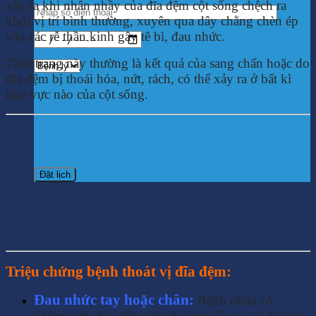
xảy ra khi nhân nhầy của đĩa đệm cột sống chệch ra
khỏi vị trí bình thường, xuyên qua dây chằng chèn ép
vào các rễ thần kinh gây tê bì, đau nhức.
Tình trạng này thường là kết quả của sang chấn hoặc do
đĩa đệm bị thoái hóa, nứt, rách, có thể xảy ra ở bất kì
khu vực nào của cột sống.
Triệu chứng bệnh thoát vị đĩa đệm:
Đau nhức tay hoặc chân:
Bệnh nhân có
những cơn đau đột ngột ở vùng cổ vai, có thể lan