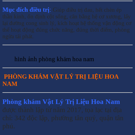
Mục đích điều trị
:
G
iúp điều trị đau, hết chèn ép
thần kinh, ổn định cột sống, cân bằng hệ cơ xương, lấy
lại đường cong sinh lý, kích hoạt hệ thống vận động cơ
thể hoạt động đúng chức năng, đúng thời điểm, phòng
ngừa tái phát.
hình ảnh phòng khám hoa nam
PHÒNG KHÁM VẬT LÝ TRỊ LIỆU HOA
NAM
Phòng khám Vật Lý Trị Liệu Hoa Nam
được thành lập từ năm 2017, tọa lạc tại địa
chỉ: 342 độc lập, phường tân quý, quận tân
phú.