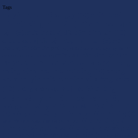
Tags
chữa thoái
chuyên trị đau cổ vai gáy
(10)
hóa cột sống bình tân
(14)
chữa thoát vị đĩa
đệm
(9)
chữa thoát vị đĩa đệm bình tân
(10)
chữa thoát vị đĩa đệm quận bình tân
(9)
chữa
thoát vị đĩa đệm tân phú
(6)
chữa thoát vị đĩa đệm uy tín
(4)
chữa đau thần kinh tọa bình
chữa thần kinh tọa bình tân
(3)
Phòng
tân
(8)
cách chữa thoát vị đĩa đệm l4 l5
(7)
chống bệnh thoái hóa cột sống
(10)
phòng
khám chuyên chữa các bệnh về xương khớp
phòng
(10)
phòng khám vật lý trị liệu
(8)
khám vật lý trị liệu Hoa Nam
(18)
phòng khám vật lý trị liệu Hoa Nam Quận Bình Tân
(7)
phòng khám vật lý trị liệu phục hồi chức năng
(7)
phục hồi chức năng chấn
phục hồi chức năng bình tân
(4)
thương cột sống
(7)
phục hồi chức năng cột sống cổ
phục hồi chức năng sau tai biến
(8)
(7)
phục hồi chức