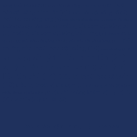
thoái
năng thoái hóa khớ
(4)
phục hồi chức năng thoái hóa khớp
(3)
hóa cột sống bình tân
(8)
thoái hóa cột sống cổ
(6)
thoái hóa cột sống lưng
(5)
thoái hóa cột sống tân phú
(2)
thoát vị đĩa đệm
(2)
thoát vị đĩa đệm cột sống cổ
thoát vị đĩa đệm bình tân
(4)
(7)
thoát vị đĩa đệm cột sống thắt lưng
(7)
thoát vị đĩa đệm
Triệu
thái hóa cột sống cổ
(4)
thái hóa cột sống lưng
(4)
tân phú
(3)
chứng của thoái hóa cột sống
(10)
vật
trượt đốt sống
(2)
vật lý trị liệu bình tân
(21)
lý trị liệu
(5)
vật lý trị
vật lý trị liệu quận Bình Tân
(10)
liệu tân phú
(14)
Điều trị thoái hóa cột sống
(10)
điều trị thoát vị đĩa đệm
(7)
địa chỉ
điện xung trị liệu
(3)
địa chỉ phòng khám vật lý trị liệu
chữa thoát vị đĩa đệm
(4)
(7)
địa chỉ vật lý trị liệu
(6)
PHÒNG KHÁM
VẬT LÝ TRỊ LIỆU HOA NAM