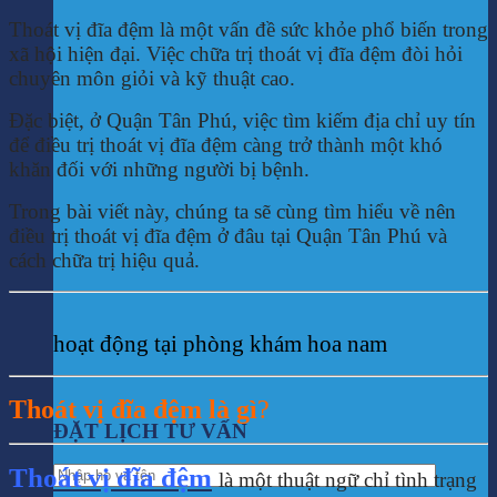
Thoát vị đĩa đệm là một vấn đề sức khỏe phổ biến trong
xã hội hiện đại. Việc chữa trị thoát vị đĩa đệm đòi hỏi
chuyên môn giỏi và kỹ thuật cao.
Đặc biệt, ở Quận Tân Phú, việc tìm kiếm địa chỉ uy tín
để điều trị thoát vị đĩa đệm càng trở thành một khó
khăn đối với những người bị bệnh.
Trong bài viết này, chúng ta sẽ cùng tìm hiểu về nên
điều trị thoát vị đĩa đệm ở đâu tại Quận Tân Phú và
cách chữa trị hiệu quả.
hoạt động tại phòng khám hoa nam
Thoát vị đĩa đệm là gì
?
ĐẶT LỊCH TƯ VẤN
Thoát vị đĩa đệm
là một thuật ngữ chỉ tình trạng