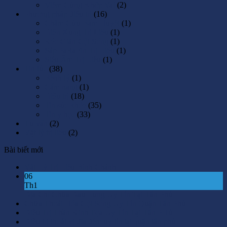
Viêm Cứng Khớp Vai
(2)
Phương pháp điểu trị
(16)
Châm Cứu-Bấm Huyệt
(1)
Điện Xung Trị Liệu
(1)
Kéo Giãn Cột Sống
(1)
Sáp PaRaFin Trị Liệu
(1)
Siêu Âm Trị Liệu
(1)
Tin tức
(38)
Bệnh lý
(1)
Cẩm nang
(1)
Điều trị
(18)
Tin sức khỏe
(35)
Tin y học
(33)
Tư vấn
(2)
Vật lý trị liệu
(2)
Bài biết mới
Vật Lý Trị Liệu Bình Chánh
06
Th1
Địa Chỉ Chữa Đau Lưng Uy Tín Tại Tân Phú
Chữa Thoái Hóa Cột Sống Uy Tín Quận Tân Phú
Điều Trị Thần Kinh Tọa Uy Tín Tại Tân PHú
Điều trị thoát vị đĩa đệm uy tín tại quận tân phú