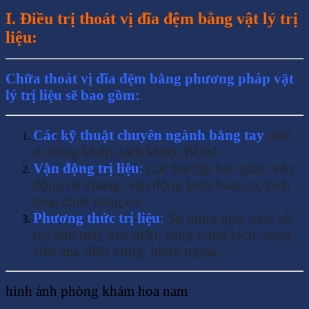
I. Điều trị thoát vị đĩa đệm bằng vật lý trị
liệu:
Chữa thoát vị đĩa đệm bằng phương pháp vật
lý trị liệu sẽ bao gồm:
Các kỹ thuật chuyên ngành bằng tay
như
di động khớp, tách khớp, BOM.
Vận động trị liệu
:
Các bài tập kéo giãn, vận
động đề kháng, vận động kích hoạt cơ, kích
hoạt chức năng cơ.
Phương thức trị liệu
:
Sử dụng máy móc hỗ
trợ như máy kéo giãn, sóng xung kích, sóng
siêu âm, điện xung, hồng ngoại…
hình ảnh phòng khám hoa nam