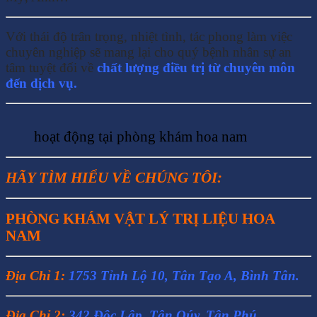
Với thái độ trân trọng, nhiệt tình, tác phong làm việc
chuyên nghiệp sẽ mang lại cho quý bệnh nhân sự an
tâm tuyệt đối về
chất lượng điều trị từ chuyên môn
đến dịch vụ.
hoạt động tại phòng khám hoa nam
HÃY TÌM HIỂU VỀ CHÚNG TÔI:
PHÒNG KHÁM VẬT LÝ TRỊ LIỆU HOA
NAM
Địa Chỉ 1:
1753 Tỉnh Lộ 10, Tân Tạo A, Bình Tân.
Địa Chỉ 2:
342 Độc Lập, Tân Qúy, Tân Phú.