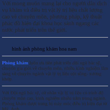
Với mong muốn mang lại cho người dân dịch
vụ khám và điều trị vật lý trị liệu chất lượng
cao về chuyên môn, phương pháp, kỹ thuật
phác đồ hiện đại khoa học sánh ngang các
nước phát triển trên thế giới.
hình ảnh phòng khám hoa nam
Phòng khám
luôn ưu tiên phát triển đội ngũ bác sỹ,
chuyên gia giỏi về chuyên môn, nhiều kinh nghiệm lâm
sàng về chuyên ngành vật lý trị liệu cột sống- xương
khớp.
Với Đội ngũ bác sỹ, cử nhân vật lý trị liệu có trình độ
chuyên môn cao, kinh nghiệm nhiều năm trong ngành.
Phòng khám được trang bị máy móc điều trị hiện đại từ
Mỹ, Anh…