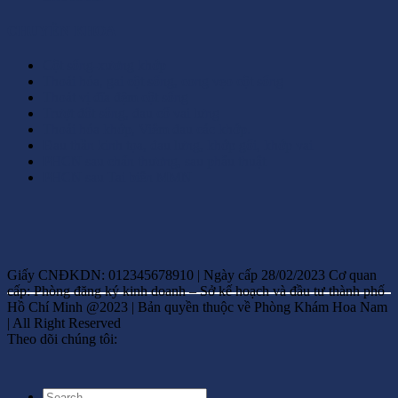
CHUYÊN KHOA
Cột sống-xương khớp
Thoái hóa, gai cột sống, cong vẹo cột sống
Thoát vị đĩa đệm cột sống
Trượt đốt sống, đau cổ vai lưng
Thoái hóa khớp, Viêm đau các khớp.
Đau thần kinh tọa, đau lưng, khớp gối, khớp vai
PHCN sau chấn thương, sau phẫu thuật
PHCN sau Tai biến MMN
Giấy CNĐKDN: 012345678910 | Ngày cấp 28/02/2023 Cơ quan
cấp: Phòng đăng ký kinh doanh – Sở kế hoạch và đầu tư thành phố
Hồ Chí Minh @2023 | Bản quyền thuộc về Phòng Khám Hoa Nam
| All Right Reserved
Theo dõi chúng tôi: