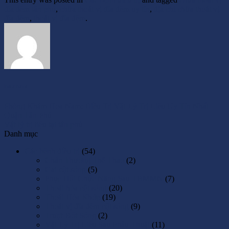
đĩa đệm tân phú
,
chữa thoát vị đĩa đệm uy tín
,
địa chỉ chữa thoát vị
đĩa đệm
,
thoát vị đĩa đệm
.
hoanam
Phòng Khám Hoa Nam: Điều Trị Vật Lý Trị Liệu Uy Tín Nhất
Quận Tân Phú
Vật lý trị liệu tại tân phú
Danh mục
Các bệnh điều trị
(54)
Chấn Thương Thể Thao
(2)
Gai cột sống
(5)
Phục Hồi Chức Năng Sau TBMMN
(7)
Thoái hóa cột sống
(20)
Thoái Hóa Khớp
(19)
Thoát vị đĩa đệm cột sống
(9)
Trượt Đốt Sống
(2)
Vật Lý Trị Liệu Sau Phẫu Thuật
(11)