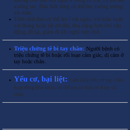
xuống tay. Đau thắt lưng có thể lan xuống mông
và chân.
Tính chất đau có thể âm ỉ vài ngày, vài tuần hoặc
vài tháng hoặc rất dữ dội, đau nặng hơn khi vận
động, đi lại, giảm đi khi nghỉ một chỗ.
Triệu chứng tê bì tay chân:
Người bệnh có
triệu chứng tê bì hoặc rối loạn cảm giác, dị cảm ở
tay hoặc chân.
Yếu cơ, bại liệt:
Cảm thấy yếu cơ tay, chân,
hoạt động khó khăn, có thể teo cơ thấy rõ ở tay và
chân.