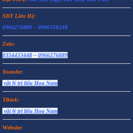
SĐT Liên Hệ:
0966276889 – 0906358248
Zalo:
0354433448
–
0966276889
Youtobe:
vật lý trị liệu Hoa Nam
Tiktok:
vật lý trị liệu Hoa Nam
Website
: